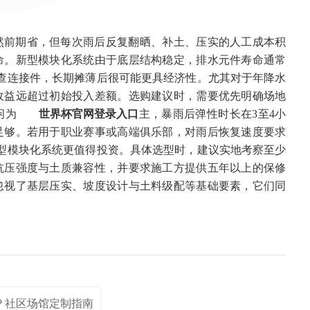
然前期省，但每次雨后反复翻晒、补土、压实的人工成本积
命。新型模块化系统由于底层结构稳定，排水元件寿命通常
检查连接件，长期摊薄后很可能更具经济性。尤其对于年降水
收益远超过初始投入差额。选购建议时，需要优先明确场地
闲为
世界杯官网登录入口
主，暴雨后弹性时长在3至4小
足够。若用于职业赛事或高端俱乐部，对雨后恢复速度要求
型模块化系统更值得投资。具体选型时，建议实地考察至少
抗压强度与土质兼容性，并要求施工方提供五年以上的保修
忽视了基层压实、坡度设计与土料级配等基础要素，它们同
本？社区场馆定制指南