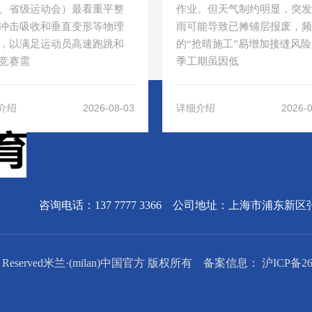
、省级运动会）最看重平整
作业。但天气制约明显，突发
冲击吸收和垂直变形等物理
雨可能导致已摊铺层报废，频
，以满足运动员高速跑跳和
的“抢晴施工”易增加接缝风
竞赛需
季工期虽因低
2026-08-03
2026-
介绍
详细介绍
咨询电话：137 7777 3366 公司地址：上海市浦东
All Rights Reserved米兰·(milan)中国官方 版权所有 备案信息：
沪ICP备26