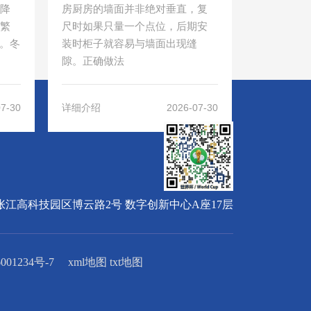
降
房厨房的墙面并非绝对垂直，复
繁
尺时如果只量一个点位，后期安
险。冬
装时柜子就容易与墙面出现缝
隙。正确做法
07-30
2026-07-30
详细介绍
新区张江高科技园区博云路2号 数字创新中心A座17层
001234号-7
xml地图
txt地图