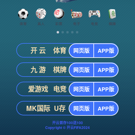
VIP
体育
送28
VIP
棋牌
VIP
开 云
体育
网页版
APP版
送28
电竞
U取
九 游
棋牌
网页版
APP版
VIP
U存
爱游戏
电竞
网页版
APP版
U取
MK国际
U存
网页版
APP版
开云首存100送100
Copyright © 开云FIFA2024