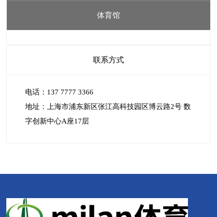
体育馆
联系方式
电话：137 7777 3366
地址：上海市浦东新区张江高科技园区博云路2号 数
字创新中心A座17层