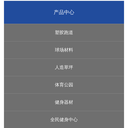
产品中心
塑胶跑道
球场材料
人造草坪
体育公园
健身器材
全民健身中心