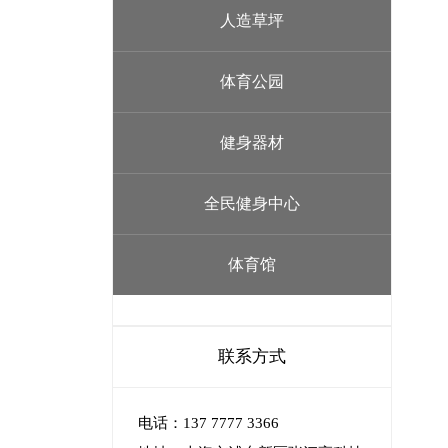
人造草坪
体育公园
健身器材
全民健身中心
体育馆
联系方式
电话：137 7777 3366