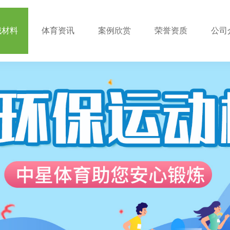
械材料
体育资讯
案例欣赏
荣誉资质
公司