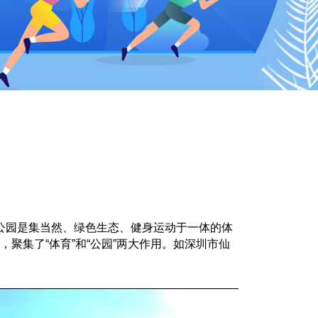
育公园是集当然、绿色生态、健身运动于一体的体
聚集了“体育”和“公园”两大作用。如深圳市仙