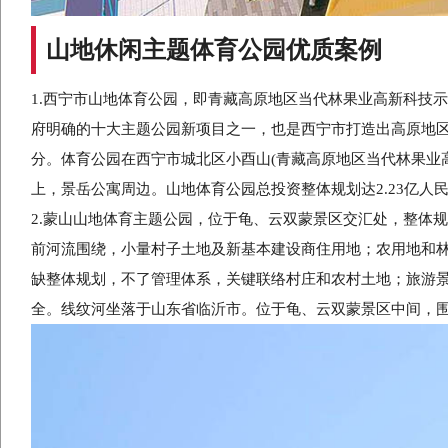
山地休闲主题体育公园优质案例
1.西宁市山地体育公园，即青藏高原地区当代林果业高新科技
府明确的十大主题公园新项目之一，也是西宁市打造出高原地
分。体育公园在西宁市城北区小酉山(青藏高原地区当代林果业
上，景岳公寓周边。山地体育公园总投资整体规划达2.23亿人民
2.蒙山山地体育主题公园，位于龟、云双蒙景区交汇处，整体
前河流围绕，小量村子土地及新基本建设商住用地；农用地和
缺整体规划，不了管理体系，关键联络村庄和农村土地；旅游
全。线纹河坐落于山东省临沂市。位于龟、云双蒙景区中间，