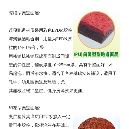
隙细型跑道面层:
该项跑道材质采用彩色EPDM胶粒
与聚氨酯粘合剂，用量为EPDN胶
粒的1/4~1/5倍，采
用摊铺机摊铺压成平面制成间隙
型的弹性层，铺设厚度10~25mm厚。具有平整面好，不
易起泡，雨后渗水快，适合于各种基础安装铺设，适用于
教学、幼儿园跑道及球场，尤
其器械区缓冲垫层、健身房等效果更佳。
印花型跑道面层:
夹层塑胶其底层用PU浆掺入一定
量再生胶粒，搅拌浇注在基础上