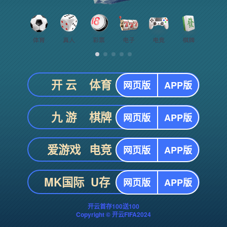
VIP
体育
送28
VIP
棋牌
VIP
开 云
体育
网页版
APP版
送28
电竞
U取
九 游
棋牌
网页版
APP版
VIP
U存
爱游戏
电竞
网页版
APP版
U取
MK国际
U存
网页版
APP版
开云首存100送100
Copyright © 开云FIFA2024