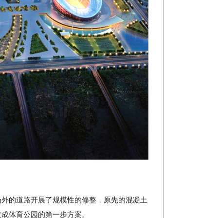
场外的道路开展了规模性的修整，原先的混凝土
造成体育公园的第一步方案。