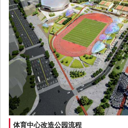
体育中心改造公园流程