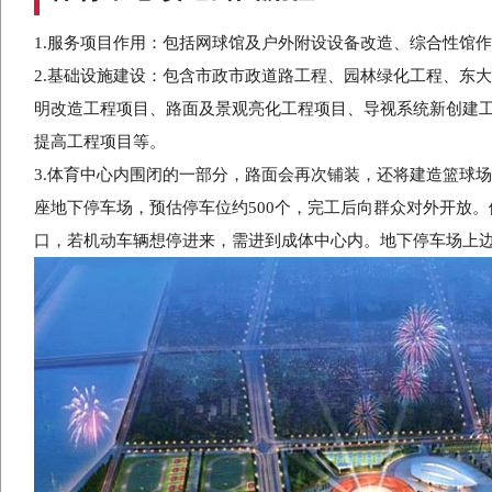
1.服务项目作用：包括网球馆及户外附设设备改造、综合性馆
2.基础设施建设：包含市政市政道路工程、园林绿化工程、东
明改造工程项目、路面及景观亮化工程项目、导视系统新创建
提高工程项目等。
3.体育中心内围闭的一部分，路面会再次铺装，还将建造篮球
座地下停车场，预估停车位约500个，完工后向群众对外开放
口，若机动车辆想停进来，需进到成体中心内。地下停车场上