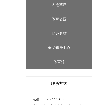
人造草坪
体育公园
健身器材
全民健身中心
体育馆
联系方式
电话：137 7777 3366