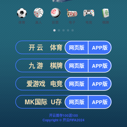
VIP
体育
送28
VIP
棋牌
VIP
开 云
体育
网页版
APP版
送28
电竞
U取
九 游
棋牌
网页版
APP版
VIP
U存
爱游戏
电竞
网页版
APP版
U取
MK国际
U存
网页版
APP版
开云首存100送100
Copyright © 开云FIFA2024