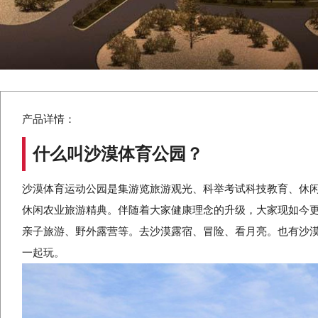
产品详情：
什么叫沙漠体育公园？
沙漠体育运动公园是集游览旅游观光、科举考试科技教育、休
休闲农业旅游精典。伴随着大家健康理念的升级，大家现如今
亲子旅游、野外露营等。去沙漠露宿、冒险、看月亮。也有沙
一起玩。