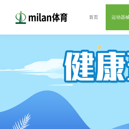
首页
运动器