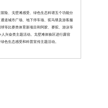
漠冒险、戈壁滩感受、绿色生态科谱五个功能分
、通道城市广场、地下停车场、驼马驿及游客服
网球等比赛类体育新项目和阿胶、赛驼、游泳等
令人兴奋类主题活动。戈壁滩体验区进行露宿
行绿色生态感受和科普宣传主题活动。