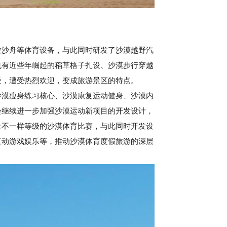
拉沙舟等体育设备，与此同时研发了沙漠越野汽
也有近些年崛起的稻草格子扎设、沙漠步行穿越
受，遭受热烈欢迎，变成旅游景区的特点。
沙漠瘦身练习核心、沙漠康复运动健身、沙漠内
会继续进一步加强沙漠运动新项目的开发设计，
量不一样等级的沙漠体育比赛，与此同时开发设
互动游戏娱乐等，推动沙漠体育度假旅游的深层