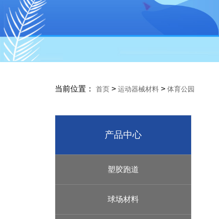
当前位置：
>
>
首页
运动器械材料
体育公园
产品中心
塑胶跑道
球场材料