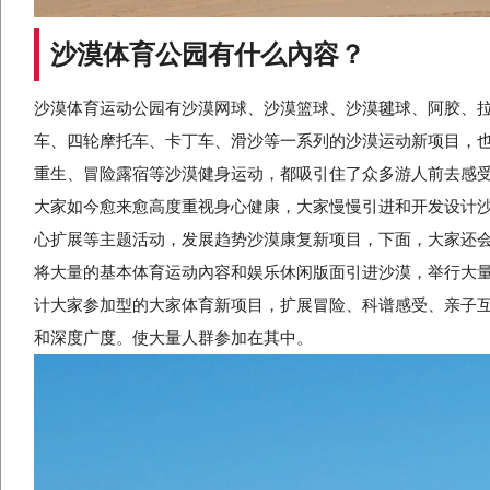
沙漠体育公园有什么內容？
沙漠体育运动公园有沙漠网球、沙漠篮球、沙漠毽球、阿胶、
车、四轮摩托车、卡丁车、滑沙等一系列的沙漠运动新项目，
重生、冒险露宿等沙漠健身运动，都吸引住了众多游人前去感
大家如今愈来愈高度重视身心健康，大家慢慢引进和开发设计
心扩展等主题活动，发展趋势沙漠康复新项目，下面，大家还
将大量的基本体育运动內容和娱乐休闲版面引进沙漠，举行大
计大家参加型的大家体育新项目，扩展冒险、科谱感受、亲子
和深度广度。使大量人群参加在其中。